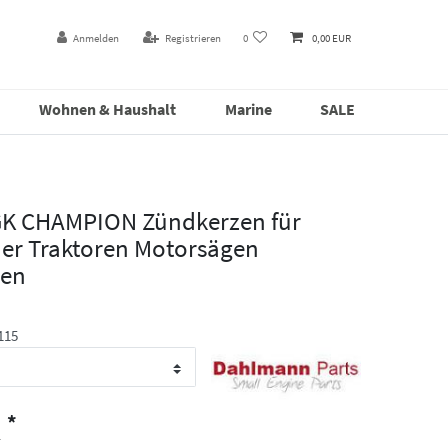
Anmelden
Registrieren
0
0,00 EUR
Wohnen & Haushalt
Marine
SALE
K CHAMPION Zündkerzen für
r Traktoren Motorsägen
sen
115
*
R