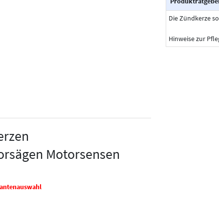
Produktratgebe
Die Zündkerze so
Hinweise zur Pfl
erzen
torsägen Motorsensen
riantenauswahl